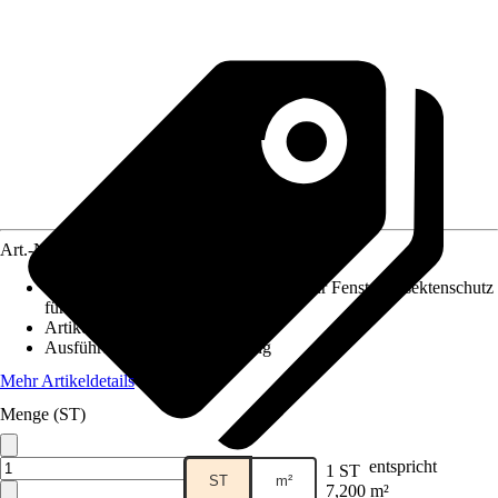
Art.-Nr.
5651532
Anwendungsbereich
:
Insektenschutz für Fenster, Insektenschutz
für Türen
Artikeltyp
:
Gewebe
Ausführung
:
Klemmbefestigung
Mehr Artikeldetails
Menge (ST)
entspricht
1 ST
ST
m²
7,200 m²