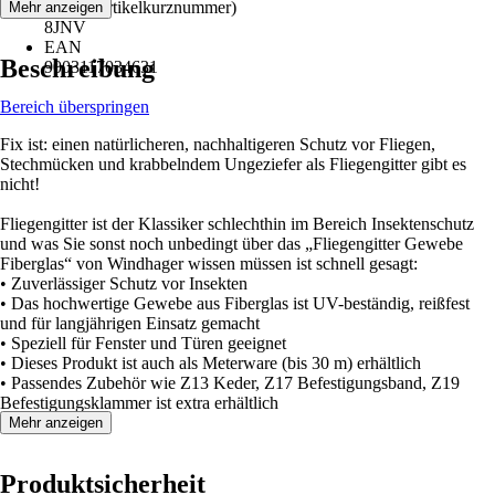
AKN (Artikelkurznummer)
Mehr anzeigen
8JNV
EAN
Beschreibung
9003117034631
Bereich überspringen
Fix ist: einen natürlicheren, nachhaltigeren Schutz vor Fliegen,
Stechmücken und krabbelndem Ungeziefer als Fliegengitter gibt es
nicht!
Fliegengitter ist der Klassiker schlechthin im Bereich Insektenschutz
und was Sie sonst noch unbedingt über das „Fliegengitter Gewebe
Fiberglas“ von Windhager wissen müssen ist schnell gesagt:
• Zuverlässiger Schutz vor Insekten
• Das hochwertige Gewebe aus Fiberglas ist UV-beständig, reißfest
und für langjährigen Einsatz gemacht
• Speziell für Fenster und Türen geeignet
• Dieses Produkt ist auch als Meterware (bis 30 m) erhältlich
• Passendes Zubehör wie Z13 Keder, Z17 Befestigungsband, Z19
Befestigungsklammer ist extra erhältlich
Mehr anzeigen
Produktsicherheit