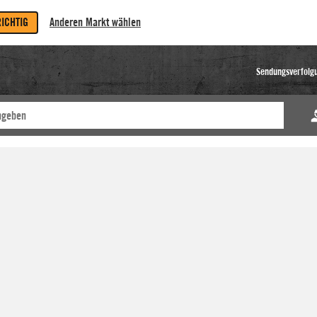
RICHTIG
Anderen Markt wählen
Sendungsverfolg