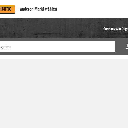
RICHTIG
Anderen Markt wählen
Sendungsverfolg