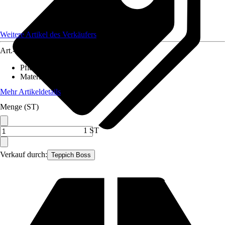
Weitere Artikel des Verkäufers
Art.-Nr.
12540681
Pflegehinweis
:
Handwäsche
Material
:
Polyester (PES)
Mehr Artikeldetails
Menge (ST)
1 ST
Verkauf durch:
Teppich Boss