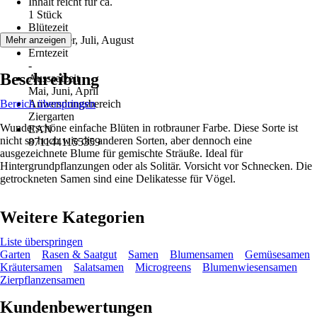
Inhalt reicht für ca.
1 Stück
Blütezeit
September, Juli, August
Mehr anzeigen
Erntezeit
-
Beschreibung
Aussaatzeit
Mai, Juni, April
Bereich überspringen
Anwendungsbereich
Ziergarten
Wunderschöne einfache Blüten in rotbrauner Farbe. Diese Sorte ist
EAN
nicht so hoch wie die anderen Sorten, aber dennoch eine
8711441155359
ausgezeichnete Blume für gemischte Sträuße. Ideal für
Hintergrundpflanzungen oder als Solitär. Vorsicht vor Schnecken. Die
getrockneten Samen sind eine Delikatesse für Vögel.
Weitere Kategorien
Liste überspringen
Garten
Rasen & Saatgut
Samen
Blumensamen
Gemüsesamen
Kräutersamen
Salatsamen
Microgreens
Blumenwiesensamen
Zierpflanzensamen
Kundenbewertungen