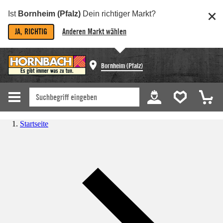
Ist
Bornheim (Pfalz)
Dein richtiger Markt?
JA, RICHTIG
Anderen Markt wählen
Bornheim (Pfalz)
Startseite