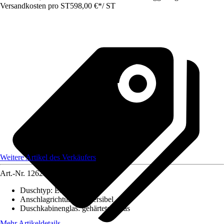
Versandkosten pro ST
598,00 €
*
/
ST
Weitere Artikel des Verkäufers
Art.-Nr.
12629096
Duschtyp
:
Eckeinstieg
Anschlagrichtung
:
Reversibel
Duschkabinenglas
:
gehärtetes Glas
Mehr Artikeldetails