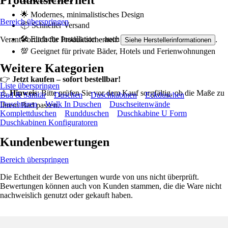
Produktsicherheit
🌟 Modernes, minimalistisches Design
Bereich überspringen
📦 Schneller Versand
🛠️ Einfache Installation – auch für Laien
Verantwortlich für Produktsicherheit:
.
Siehe Herstellerinformationen
💯 Geeignet für private Bäder, Hotels und Ferienwohnungen
Weitere Kategorien
👉
Jetzt kaufen – sofort bestellbar!
Liste überspringen
⚠️
Hinweis
: Bitte prüfen Sie vor dem Kauf sorgfältig, ob die Maße zu
Bad & Sanitär
Duschen
Duschkabinen
Eckduschen
Duschtüren
Walk In Duschen
Duschseitenwände
Ihrem Bad passen.
Komplettduschen
Rundduschen
Duschkabine U Form
Duschkabinen Konfiguratoren
Kundenbewertungen
Bereich überspringen
Die Echtheit der Bewertungen wurde von uns nicht überprüft.
Bewertungen können auch von Kunden stammen, die die Ware nicht
nachweislich genutzt oder gekauft haben.