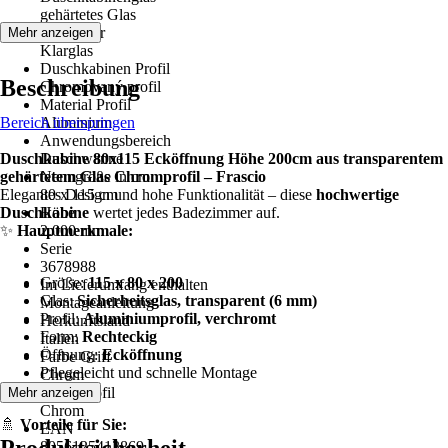
gehärtetes Glas
Glasdekor
Mehr anzeigen
Klarglas
Duschkabinen Profil
Beschreibung
Chromovaný profil
Material Profil
Bereich überspringen
Aluminium
Anwendungsbereich
Duschkabine 80x115 Ecköffnung Höhe 200cm aus transparentem
Duschwanne
gehärtetem Glas Chromprofil – Frascio
Nenngröße in cm
Elegantes Design und hohe Funktionalität – diese
80 x 115 cm
hochwertige
Duschkabine
Höhe
wertet jedes Badezimmer auf.
✨
Hauptmerkmale:
2.000 mm
Serie
3678988
Größe:
115 x 80 x 200
Im Lieferumfang enthalten
Glas:
Sicherheitsglas, transparent (6 mm)
Montageanleitung
Profil:
Aluminiumprofil, verchromt
Herkunftsland
Form:
Rechteckig
Italien
Öffnung:
Ecköffnung
Farbe Griff
Pflegeleicht und schnelle Montage
Chrom
Farbe Profil
Mehr anzeigen
Chrom
🚿
Vorteile für Sie:
EAN
8056125413869