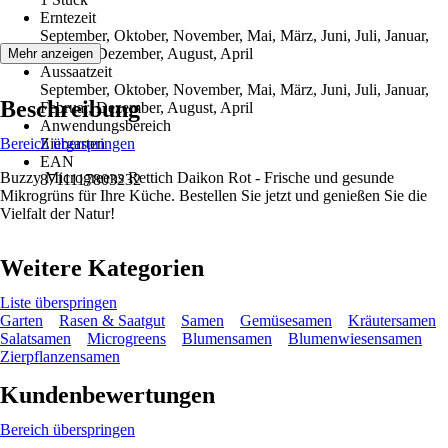
Erntezeit
September, Oktober, November, Mai, März, Juni, Juli, Januar,
Februar, Dezember, August, April
Mehr anzeigen
Aussaatzeit
September, Oktober, November, Mai, März, Juni, Juli, Januar,
Beschreibung
Februar, Dezember, August, April
Anwendungsbereich
Bereich überspringen
Ziergarten
EAN
Buzzy Microgreens Rettich Daikon Rot - Frische und gesunde
8711117803232
Mikrogrüns für Ihre Küche. Bestellen Sie jetzt und genießen Sie die
Vielfalt der Natur!
Weitere Kategorien
Liste überspringen
Garten
Rasen & Saatgut
Samen
Gemüsesamen
Kräutersamen
Salatsamen
Microgreens
Blumensamen
Blumenwiesensamen
Zierpflanzensamen
Kundenbewertungen
Bereich überspringen