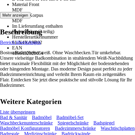
Material Front
MDF
Material Korpus
Mehr anzeigen
MDF
Im Lieferumfang enthalten
Beschreibung
Badmöbelset (3-teilig)
Herstellerartikelnummer
Bereich überspringen
61-X4XA9B02
EAN
Boston Badmöbelset weiß. Ohne Waschbecken.Tür umkehrbar.
4066432020654
Unsere vielseitige Badkombination in strahlendem Weiß-Nachbildung
bietet maximale Flexibilität mit der Möglichkeit der bodenstehenden
oder hängenden Montage. Das moderne Design passt perfekt zu jeder
Badezimmereinrichtung und verleiht Ihrem Raum ein zeitgemäßes
Flair. Entdecken Sie jetzt diese praktische und stilvolle Lösung für Ihr
Badezimmer.
Weitere Kategorien
Liste überspringen
Bad & Sanitär
Badmöbel
Badmöbel-Set
Waschbeckenunterschränke
Spiegelschränke
Badspiegel
Badmöbel Konfiguratoren
Badezimmerschränke
Waschtischplatten
Badregale
Medizinschränke
Badrückwände