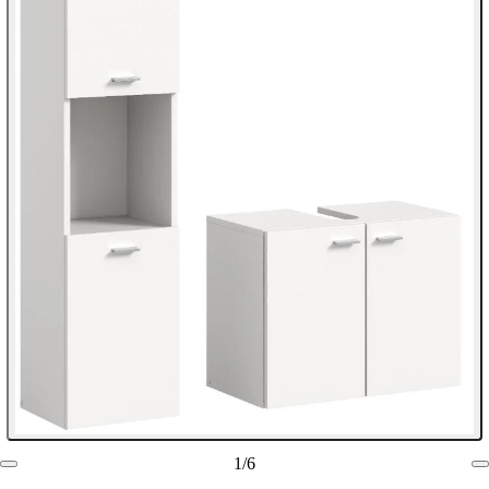
1
/
6