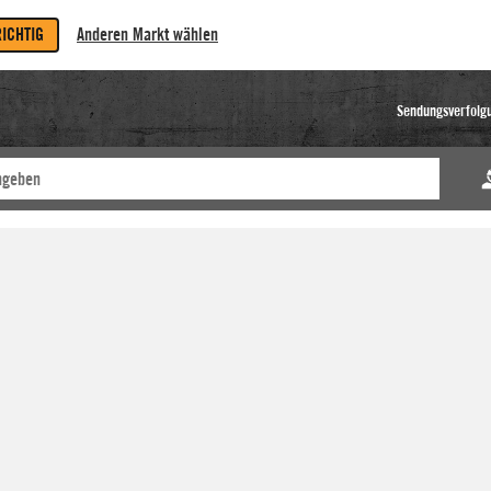
RICHTIG
Anderen Markt wählen
Sendungsverfolg