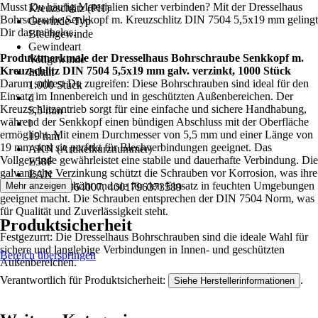
Musst Du häufig Materialien sicher verbinden? Mit der Dresselhaus
Kreuzschlitz (PH)
Bohrschraube Senkkopf m. Kreuzschlitz DIN 7504 5,5x19 mm gelingt
Gewinde-Typ
Dir das mühelos.
Blechgewinde
Gewindeart
Produktmerkmale der Dresselhaus Bohrschraube Senkkopf m.
Vollgewinde
Kreuzschlitz DIN 7504 5,5x19 mm galv. verzinkt, 1000 Stück
Inhalt
Darum solltest Du zugreifen: Diese Bohrschrauben sind ideal für den
1.000 Stück
Einsatz im Innenbereich und in geschützten Außenbereichen. Der
d
Kreuzschlitzantrieb sorgt für eine einfache und sichere Handhabung,
5,5 mm
während der Senkkopf einen bündigen Abschluss mit der Oberfläche
l
ermöglicht. Mit einem Durchmesser von 5,5 mm und einer Länge von
19 mm
19 mm sind sie perfekt für Blechverbindungen geeignet. Das
AKN (Artikelkurznummer)
Vollgewinde gewährleistet eine stabile und dauerhafte Verbindung. Die
E58F
galvanische Verzinkung schützt die Schrauben vor Korrosion, was ihre
EAN
Langlebigkeit erhöht und sie für den Einsatz in feuchten Umgebungen
Mehr anzeigen
2003830964007, 4001796373589
geeignet macht. Die Schrauben entsprechen der DIN 7504 Norm, was
für Qualität und Zuverlässigkeit steht.
Produktsicherheit
Festgezurrt: Die Dresselhaus Bohrschrauben sind die ideale Wahl für
sichere und langlebige Verbindungen in Innen- und geschützten
Bereich überspringen
Außenbereichen.
Verantwortlich für Produktsicherheit:
.
Siehe Herstellerinformationen