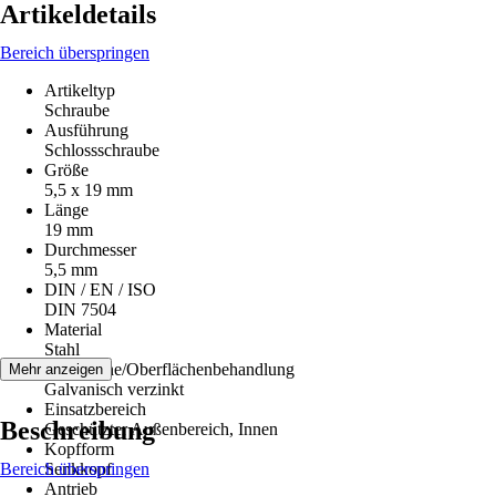
Artikeldetails
Bereich überspringen
Artikeltyp
Schraube
Ausführung
Schlossschraube
Größe
5,5 x 19 mm
Länge
19 mm
Durchmesser
5,5 mm
DIN / EN / ISO
DIN 7504
Material
Stahl
Oberfläche/Oberflächenbehandlung
Mehr anzeigen
Galvanisch verzinkt
Einsatzbereich
Beschreibung
Geschützter Außenbereich, Innen
Kopfform
Bereich überspringen
Senkkopf
Antrieb