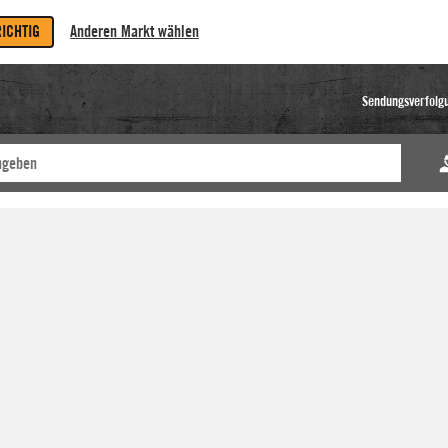
RICHTIG
Anderen Markt wählen
Sendungsverfolg