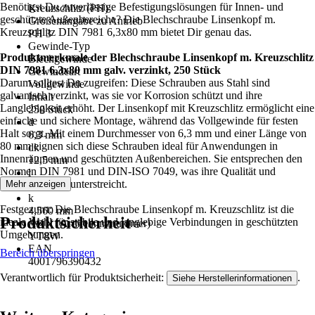
Benötigst Du zuverlässige Befestigungslösungen für Innen- und
Kreuzschlitz (PH)
geschützte Außenbereiche? Die Blechschraube Linsenkopf m.
Größenangabe zu Antrieb
Kreuzschlitz DIN 7981 6,3x80 mm bietet Dir genau das.
PH 3
Gewinde-Typ
Produktmerkmale der Blechschraube Linsenkopf m. Kreuzschlitz
Blechgewinde
DIN 7981 6,3x80 mm galv. verzinkt, 250 Stück
Gewindeart
Darum solltest Du zugreifen: Diese Schrauben aus Stahl sind
Vollgewinde
galvanisch verzinkt, was sie vor Korrosion schützt und ihre
Inhalt
Langlebigkeit erhöht. Der Linsenkopf mit Kreuzschlitz ermöglicht eine
250 Stück
einfache und sichere Montage, während das Vollgewinde für festen
d
Halt sorgt. Mit einem Durchmesser von 6,3 mm und einer Länge von
6,3 mm
80 mm eignen sich diese Schrauben ideal für Anwendungen in
dk
Innenräumen und geschützten Außenbereichen. Sie entsprechen den
12,5 mm
Normen DIN 7981 und DIN-ISO 7049, was ihre Qualität und
l
Zuverlässigkeit unterstreicht.
Mehr anzeigen
80 mm
k
Festgezurrt: Die Blechschraube Linsenkopf m. Kreuzschlitz ist die
4,560 mm
Produktsicherheit
ideale Wahl für stabile und langlebige Verbindungen in geschützten
AKN (Artikelkurznummer)
Umgebungen.
YT8W
EAN
Bereich überspringen
4001796390432
Verantwortlich für Produktsicherheit:
.
Siehe Herstellerinformationen