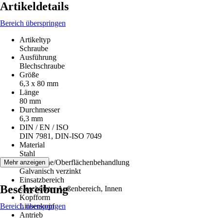
Artikeldetails
Bereich überspringen
Artikeltyp
Schraube
Ausführung
Blechschraube
Größe
6,3 x 80 mm
Länge
80 mm
Durchmesser
6,3 mm
DIN / EN / ISO
DIN 7981, DIN-ISO 7049
Material
Stahl
Oberfläche/Oberflächenbehandlung
Mehr anzeigen
Galvanisch verzinkt
Einsatzbereich
Beschreibung
Geschützter Außenbereich, Innen
Kopfform
Bereich überspringen
Linsenkopf
Antrieb