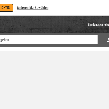
RICHTIG
Anderen Markt wählen
Sendungsverfolg