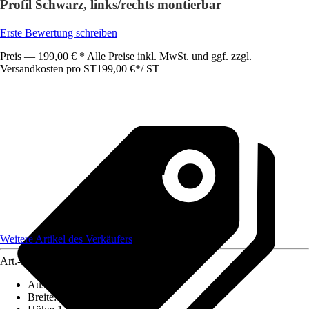
Profil Schwarz, links/rechts montierbar
Erste Bewertung schreiben
Preis — 199,00 € * Alle Preise inkl. MwSt. und ggf. zzgl.
Versandkosten pro ST
199,00 €
*
/
ST
Weitere Artikel des Verkäufers
Art.-Nr.
12709368
Ausführung
:
Badewannenfaltwand
Breite
:
1.270 mm