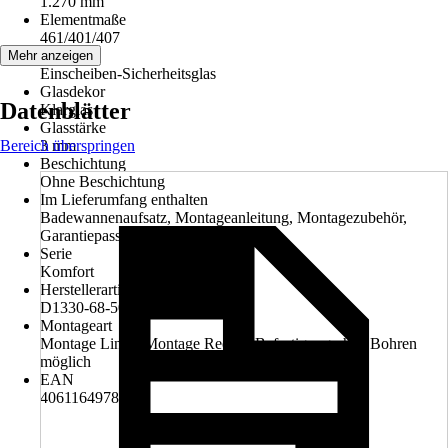
1.270 mm
Elementmaße
461/401/407
Glasart
Mehr anzeigen
Einscheiben-Sicherheitsglas
Glasdekor
Datenblätter
Klarglas
Glasstärke
Bereich überspringen
3 mm
Beschichtung
Ohne Beschichtung
Im Lieferumfang enthalten
Badewannenaufsatz, Montageanleitung, Montagezubehör,
Garantiepass
Serie
Komfort
Herstellerartikelnummer
D1330-68-50
Montageart
Montage Links, Montage Rechts, Befestigung ohne Bohren
möglich
EAN
4061164978624