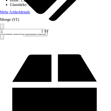
Höhe
:
1.210 mm
Glasstärke
:
3 mm
Mehr Artikeldetails
Menge (ST)
1 ST
Verkauf durch:
Schulte Home