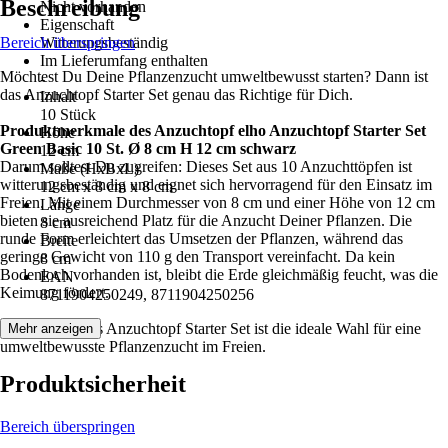
Beschreibung
Nicht vorhanden
Eigenschaft
Bereich überspringen
Witterungsbeständig
Im Lieferumfang enthalten
Möchtest Du Deine Pflanzenzucht umweltbewusst starten? Dann ist
-
das Anzuchtopf Starter Set genau das Richtige für Dich.
Inhalt
10 Stück
Produktmerkmale des Anzuchtopf elho Anzuchtopf Starter Set
Höhe
Green Basic 10 St. Ø 8 cm H 12 cm schwarz
12 cm
Darum solltest Du zugreifen: Dieses Set aus 10 Anzuchttöpfen ist
Maße (HxBxL)
witterungsbeständig und eignet sich hervorragend für den Einsatz im
12 cm x 8 cm x 8 cm
Freien. Mit einem Durchmesser von 8 cm und einer Höhe von 12 cm
Länge
bieten sie ausreichend Platz für die Anzucht Deiner Pflanzen. Die
8 cm
runde Form erleichtert das Umsetzen der Pflanzen, während das
Breite
geringe Gewicht von 110 g den Transport vereinfacht. Da kein
8 cm
Bodenloch vorhanden ist, bleibt die Erde gleichmäßig feucht, was die
EAN
Keimung fördert.
8711904250249, 8711904250256
Festgezurrt: Das Anzuchtopf Starter Set ist die ideale Wahl für eine
Mehr anzeigen
umweltbewusste Pflanzenzucht im Freien.
Produktsicherheit
Bereich überspringen