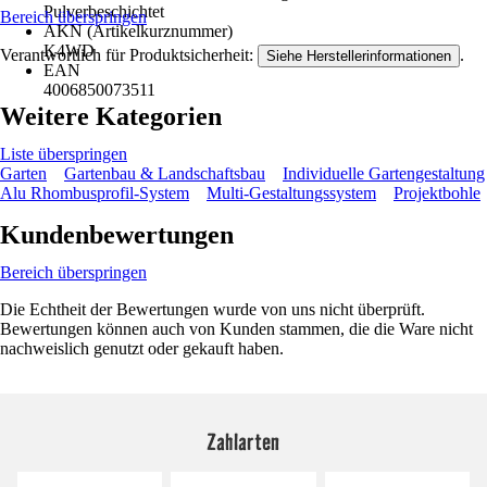
Pulverbeschichtet
Bereich überspringen
AKN (Artikelkurznummer)
K4WD
Verantwortlich für Produktsicherheit:
.
Siehe Herstellerinformationen
EAN
4006850073511
Weitere Kategorien
Liste überspringen
Garten
Gartenbau & Landschaftsbau
Individuelle Gartengestaltung
Alu Rhombusprofil-System
Multi-Gestaltungssystem
Projektbohle
Kundenbewertungen
Bereich überspringen
Die Echtheit der Bewertungen wurde von uns nicht überprüft.
Bewertungen können auch von Kunden stammen, die die Ware nicht
nachweislich genutzt oder gekauft haben.
Zahlarten