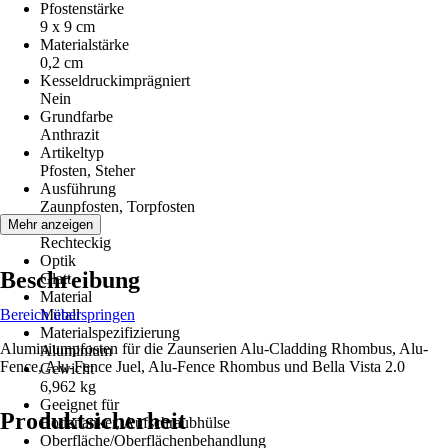
Pfostenstärke
9 x 9 cm
Materialstärke
0,2 cm
Kesseldruckimprägniert
Nein
Grundfarbe
Anthrazit
Artikeltyp
Pfosten, Steher
Ausführung
Zaunpfosten, Torpfosten
Form
Mehr anzeigen
Rechteckig
Optik
Beschreibung
Glatt
Material
Bereich überspringen
Metall
Materialspezifizierung
Aluminiumpfosten für die Zaunserien Alu-Cladding Rhombus, Alu-
Aluminium
Fence, Alu-Fence Juel, Alu-Fence Rhombus und Bella Vista 2.0
Gewicht
6,962 kg
Geeignet für
Produktsicherheit
Bodenanker, Aufschraubhülse
Oberfläche/Oberflächenbehandlung