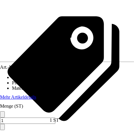
Art.-Nr.
10230888
Länge
:
200 cm
Pfostenstärke
:
9 x 9 cm
Material
:
Metall
Mehr Artikeldetails
Menge (ST)
1 ST