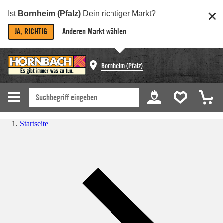
Ist
Bornheim (Pfalz)
Dein richtiger Markt?
JA, RICHTIG
Anderen Markt wählen
Bornheim (Pfalz)
Startseite