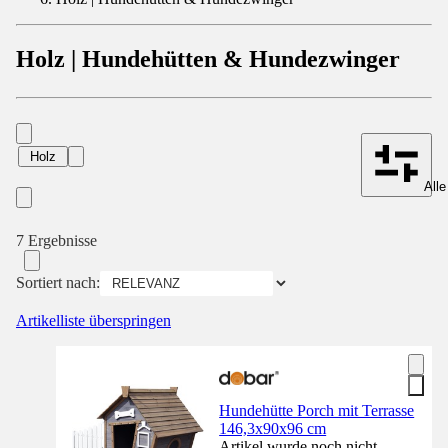
Holz | Hundehütten & Hundezwinger
Holz
Alle
7 Ergebnisse
Sortiert nach:
Artikelliste überspringen
Hundehütte Porch mit Terrasse
146,3x90x96 cm
Artikel wurde noch nicht