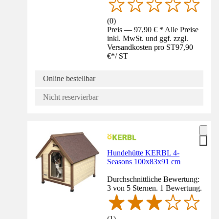
(
0
)
Preis — 97,90 € * Alle Preise
inkl. MwSt. und ggf. zzgl.
Versandkosten pro ST
97,90
€
*
/
ST
Online bestellbar
Nicht reservierbar
Hundehütte KERBL 4-
Seasons 100x83x91 cm
Durchschnittliche Bewertung:
3 von 5 Sternen. 1 Bewertung.
(
1
)