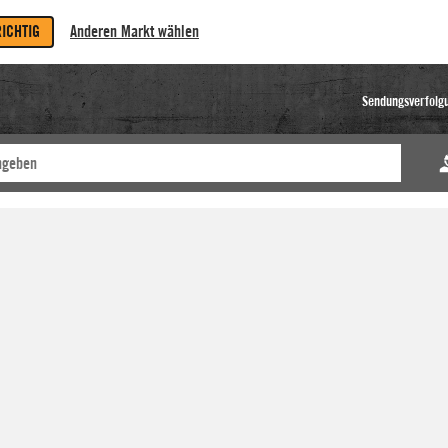
RICHTIG
Anderen Markt wählen
Sendungsverfolg