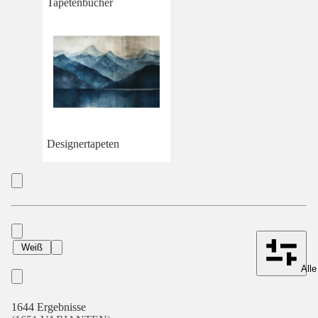
Tapetenbücher
Designertapeten
Weiß
Alle
1644 Ergebnisse