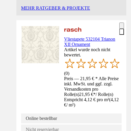
MEHR RATGEBER & PROJEKTE
Vliestapete 532104 Trianon
XII Ornament
Artikel wurde noch nicht
bewertet.
(
0
)
Preis — 21,95 € * Alle Preise
inkl. MwSt. und ggf. zzgl.
Versandkosten pro
Rolle(n)
21,95 €
*
/
Rolle(n)
Entspricht 4,12 € pro m²
(
4,12
€
/
m²
)
Online bestellbar
Nicht reservierbar