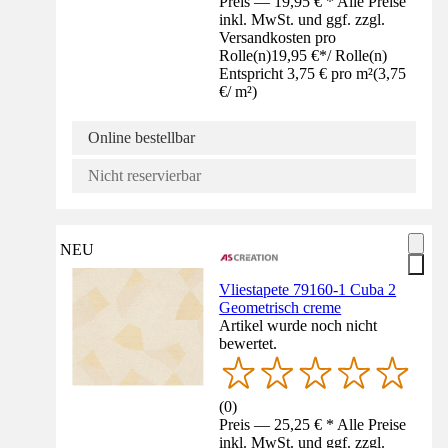
Preis — 19,95 € * Alle Preise
inkl. MwSt. und ggf. zzgl.
Versandkosten pro
Rolle(n)
19,95 €
*
/
Rolle(n)
Entspricht 3,75 € pro m²
(
3,75
€
/
m²
)
Online bestellbar
Nicht reservierbar
NEU
Vliestapete 79160-1 Cuba 2
Geometrisch creme
Artikel wurde noch nicht
bewertet.
(
0
)
Preis — 25,25 € * Alle Preise
inkl. MwSt. und ggf. zzgl.