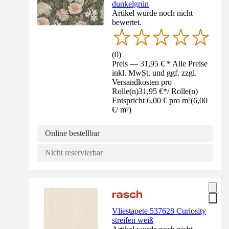
dunkelgrün
Artikel wurde noch nicht
bewertet.
(
0
)
Preis — 31,95 € * Alle Preise
inkl. MwSt. und ggf. zzgl.
Versandkosten pro
Rolle(n)
31,95 €
*
/
Rolle(n)
Entspricht 6,00 € pro m²
(
6,00
€
/
m²
)
Online bestellbar
Nicht reservierbar
Vliestapete 537628 Curiosity
streifen weiß