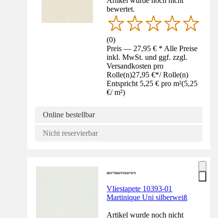
Artikel wurde noch nicht
bewertet.
(
0
)
Preis — 27,95 € * Alle Preise
inkl. MwSt. und ggf. zzgl.
Versandkosten pro
Rolle(n)
27,95 €
*
/
Rolle(n)
Entspricht 5,25 € pro m²
(
5,25
€
/
m²
)
Online bestellbar
Nicht reservierbar
Vliestapete 10393-01
Martinique Uni silberweiß
Artikel wurde noch nicht