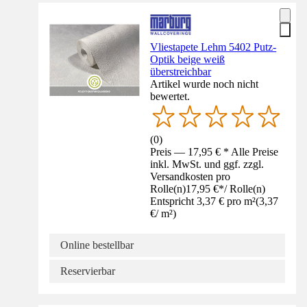
Vliestapete Lehm 5402 Putz-
Optik beige weiß
überstreichbar
Artikel wurde noch nicht
bewertet.
(
0
)
Preis — 17,95 € * Alle Preise
inkl. MwSt. und ggf. zzgl.
Versandkosten pro
Rolle(n)
17,95 €
*
/
Rolle(n)
Entspricht 3,37 € pro m²
(
3,37
€
/
m²
)
Online bestellbar
Reservierbar