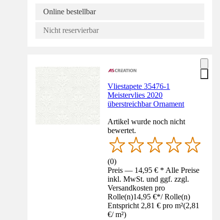
Online bestellbar
Nicht reservierbar
Vliestapete 35476-1
Meistervlies 2020
überstreichbar Ornament
Artikel wurde noch nicht
bewertet.
(
0
)
Preis — 14,95 € * Alle Preise
inkl. MwSt. und ggf. zzgl.
Versandkosten pro
Rolle(n)
14,95 €
*
/
Rolle(n)
Entspricht 2,81 € pro m²
(
2,81
€
/
m²
)