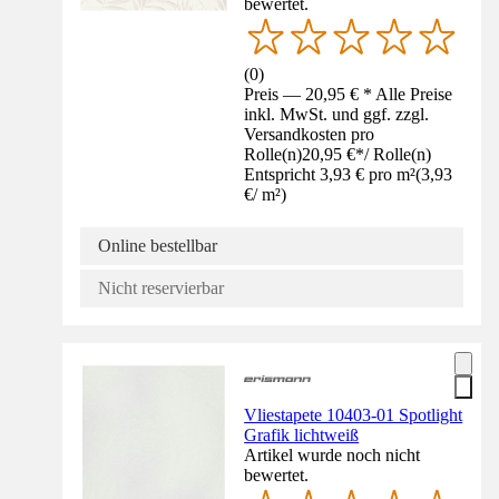
bewertet.
(
0
)
Preis — 20,95 € * Alle Preise
inkl. MwSt. und ggf. zzgl.
Versandkosten pro
Rolle(n)
20,95 €
*
/
Rolle(n)
Entspricht 3,93 € pro m²
(
3,93
€
/
m²
)
Online bestellbar
Nicht reservierbar
Vliestapete 10403-01 Spotlight
Grafik lichtweiß
Artikel wurde noch nicht
bewertet.