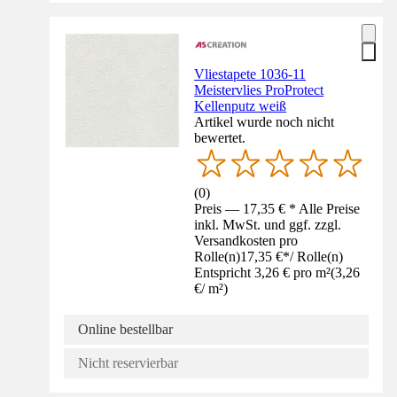
Vliestapete 1036-11
Meistervlies ProProtect
Kellenputz weiß
Artikel wurde noch nicht
bewertet.
(
0
)
Preis — 17,35 € * Alle Preise
inkl. MwSt. und ggf. zzgl.
Versandkosten pro
Rolle(n)
17,35 €
*
/
Rolle(n)
Entspricht 3,26 € pro m²
(
3,26
€
/
m²
)
Online bestellbar
Nicht reservierbar