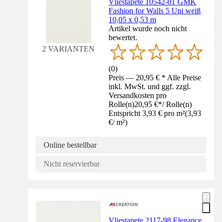
Vliestapete 10542-01 GMK
Fashion for Walls 5 Uni weiß
10,05 x 0,53 m
Artikel wurde noch nicht
bewertet.
2 VARIANTEN
(
0
)
Preis — 20,95 € * Alle Preise
inkl. MwSt. und ggf. zzgl.
Versandkosten pro
Rolle(n)
20,95 €
*
/
Rolle(n)
Entspricht 3,93 € pro m²
(
3,93
€
/
m²
)
Online bestellbar
Nicht reservierbar
Vliestapete 2117-98 Elegance