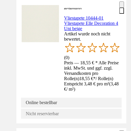
Vliestapete 10444-01
Vliestapete Elle Decoration 4
Uni beige
Artikel wurde noch nicht
bewertet.
(
0
)
Preis — 18,55 € * Alle Preise
inkl. MwSt. und ggf. zzgl.
Versandkosten pro
Rolle(n)
18,55 €
*
/
Rolle(n)
Entspricht 3,48 € pro m²
(
3,48
€
/
m²
)
Online bestellbar
Nicht reservierbar