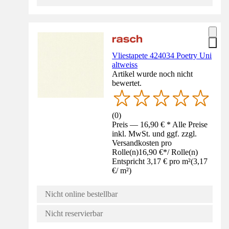
Vliestapete 424034 Poetry Uni
altweiss
Artikel wurde noch nicht
bewertet.
(
0
)
Preis — 16,90 € * Alle Preise
inkl. MwSt. und ggf. zzgl.
Versandkosten pro
Rolle(n)
16,90 €
*
/
Rolle(n)
Entspricht 3,17 € pro m²
(
3,17
€
/
m²
)
Nicht online bestellbar
Nicht reservierbar