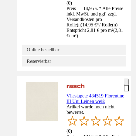
(
0
)
Preis — 14,95 € * Alle Preise
inkl. MwSt. und ggf. zzgl.
Versandkosten pro
Rolle(n)
14,95 €
*
/
Rolle(n)
Entspricht 2,81 € pro m²
(
2,81
€
/
m²
)
Online bestellbar
Reservierbar
Vliestapete 484519 Florentine
III Uni Leinen weiß
Artikel wurde noch nicht
bewertet.
(
0
)