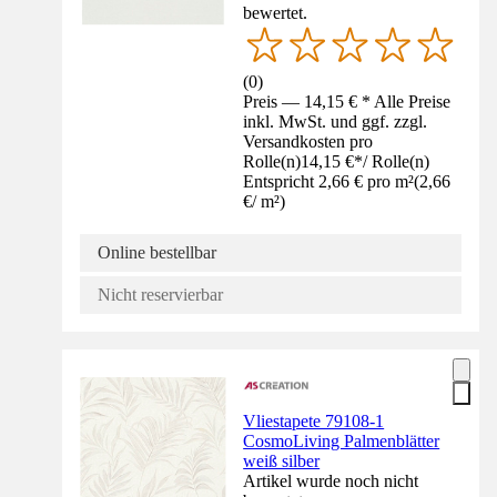
bewertet.
(
0
)
Preis — 14,15 € * Alle Preise
inkl. MwSt. und ggf. zzgl.
Versandkosten pro
Rolle(n)
14,15 €
*
/
Rolle(n)
Entspricht 2,66 € pro m²
(
2,66
€
/
m²
)
Online bestellbar
Nicht reservierbar
Vliestapete 79108-1
CosmoLiving Palmenblätter
weiß silber
Artikel wurde noch nicht