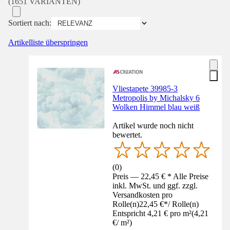
(1651 VARIANTEN)
Sortiert nach:
Artikelliste überspringen
Vliestapete 39985-3
Metropolis by Michalsky 6
Wolken Himmel blau weiß
Artikel wurde noch nicht
bewertet.
(
0
)
Preis — 22,45 € * Alle Preise
inkl. MwSt. und ggf. zzgl.
Versandkosten pro
Rolle(n)
22,45 €
*
/
Rolle(n)
Entspricht 4,21 € pro m²
(
4,21
€
/
m²
)