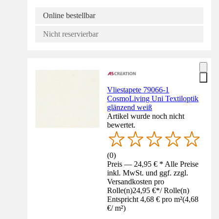
Online bestellbar
Nicht reservierbar
Vliestapete 79066-1
CosmoLiving Uni Textiloptik
glänzend weiß
Artikel wurde noch nicht
bewertet.
(
0
)
Preis — 24,95 € * Alle Preise
inkl. MwSt. und ggf. zzgl.
Versandkosten pro
Rolle(n)
24,95 €
*
/
Rolle(n)
Entspricht 4,68 € pro m²
(
4,68
€
/
m²
)