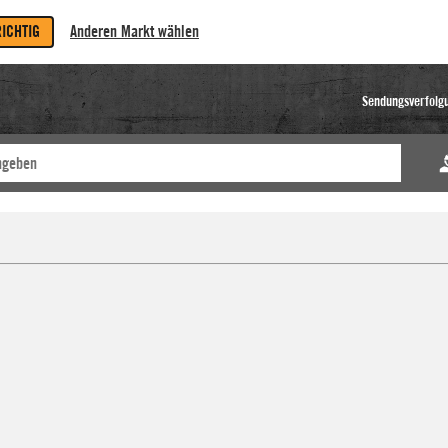
RICHTIG
Anderen Markt wählen
Sendungsverfolg