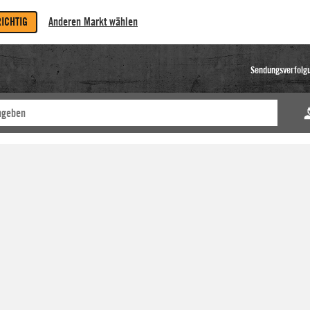
RICHTIG
Anderen Markt wählen
Sendungsverfolg