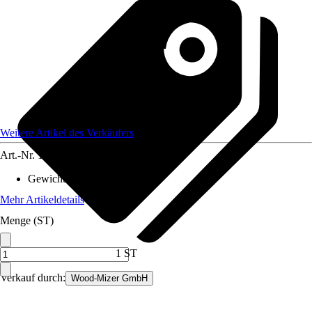
Weitere Artikel des Verkäufers
Art.-Nr.
12270858
Gewicht
:
250 kg
Mehr Artikeldetails
Menge (ST)
1 ST
Verkauf durch:
Wood-Mizer GmbH