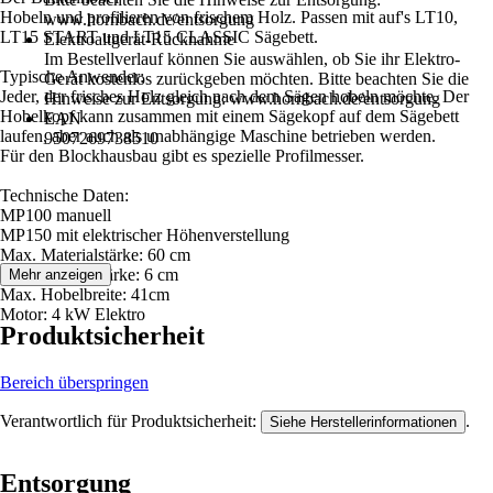
Hobeln und profilieren von frischem Holz. Passen mit auf's LT10,
www.hornbach.de/entsorgung
LT15 START und LT15 CLASSIC Sägebett.
Elektroaltgerät-Rücknahme
Im Bestellverlauf können Sie auswählen, ob Sie ihr Elektro-
Typische Anwender:
Gerät kostenlos zurückgeben möchten. Bitte beachten Sie die
Jeder, der frisches Holz gleich nach dem Sägen hobeln möchte. Der
Hinweise zur Entsorgung: www.hornbach.de/entsorgung
Hobelkopf kann zusammen mit einem Sägekopf auf dem Sägebett
EAN
laufen, aber auch als unabhängige Maschine betrieben werden.
9507269738510
Für den Blockhausbau gibt es spezielle Profilmesser.
Technische Daten:
MP100 manuell
MP150 mit elektrischer Höhenverstellung
Max. Materialstärke: 60 cm
Min. Materialstärke: 6 cm
Mehr anzeigen
Max. Hobelbreite: 41cm
Motor: 4 kW Elektro
Produktsicherheit
Bereich überspringen
Verantwortlich für Produktsicherheit:
.
Siehe Herstellerinformationen
Entsorgung