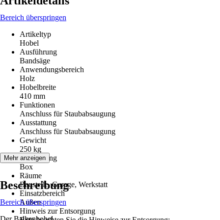
Artikeldetails
Bereich überspringen
Artikeltyp
Hobel
Ausführung
Bandsäge
Anwendungsbereich
Holz
Hobelbreite
410 mm
Funktionen
Anschluss für Staubabsaugung
Ausstattung
Anschluss für Staubabsaugung
Gewicht
250 kg
Verpackung
Mehr anzeigen
Box
Räume
Beschreibung
Baustelle, Garage, Werkstatt
Einsatzbereich
Bereich überspringen
Außen
Hinweis zur Entsorgung
Der Balkenhobel
Bitte beachten Sie die Hinweise zur Entsorgung: