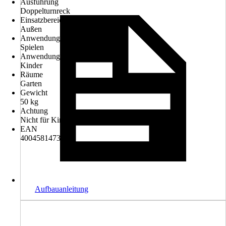
Ausführung
Doppelturnreck
Einsatzbereich
Außen
Anwendung
Spielen
Anwendungsbereich
Kinder
Räume
Garten
Gewicht
50 kg
Achtung
Nicht für Kinder unter drei Jahren geeignet.
EAN
4004581473235
Aufbauanleitung