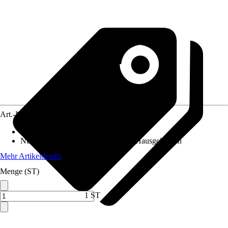
Art.-Nr.
10298188
Altersempfehlung
:
3 - 14 Jahre
Nutzung
:
Gartenspielgeräte für den Hausgebrauch
Mehr Artikeldetails
Menge (ST)
1 ST