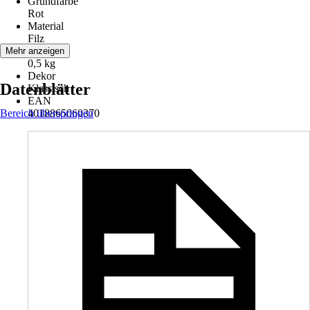
Grundfarbe
Rot
Material
Filz
Gewicht
Mehr anzeigen
0,5 kg
Dekor
Datenblätter
Klassisch
EAN
Bereich überspringen
4018865060370