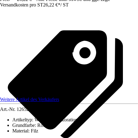
Versandkosten pro ST
26,22 €
*
/
ST
Weitere Artikel des Verkäufers
Art.-Nr.
12652894
Artikeltyp
:
Weihnachtsdekoration
Grundfarbe
:
Rot
Material
:
Filz