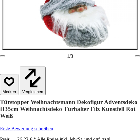
1
/
3
Vergleichen
Türstopper Weihnachtsmann Dekofigur Adventsdeko
H35cm Weihnachtsdeko Türhalter Filz Kunstfell Rot
Weiß
Erste Bewertung schreiben
Preis — 26,22 € * Alle Preise inkl. MwSt. und ggf. zzgl.