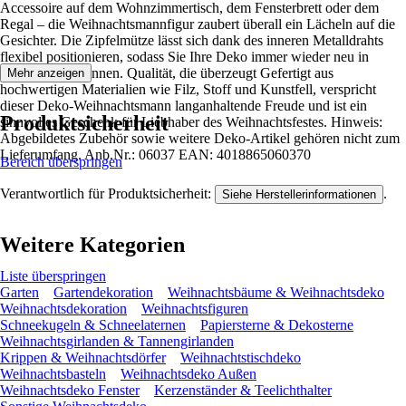
Accessoire auf dem Wohnzimmertisch, dem Fensterbrett oder dem
Regal – die Weihnachtsmannfigur zaubert überall ein Lächeln auf die
Gesichter. Die Zipfelmütze lässt sich dank des inneren Metalldrahts
flexibel positionieren, sodass Sie Ihre Deko immer wieder neu in
Szene setzen können. Qualität, die überzeugt Gefertigt aus
Mehr anzeigen
hochwertigen Materialien wie Filz, Stoff und Kunstfell, verspricht
dieser Deko-Weihnachtsmann langanhaltende Freude und ist ein
Produktsicherheit
sinnvolles Geschenk für Liebhaber des Weihnachtsfestes. Hinweis:
Abgebildetes Zubehör sowie weitere Deko-Artikel gehören nicht zum
Lieferumfang. Anb.Nr.: 06037 EAN: 4018865060370
Bereich überspringen
Verantwortlich für Produktsicherheit:
.
Siehe Herstellerinformationen
Weitere Kategorien
Liste überspringen
Garten
Gartendekoration
Weihnachtsbäume & Weihnachtsdeko
Weihnachtsdekoration
Weihnachtsfiguren
Schneekugeln & Schneelaternen
Papiersterne & Dekosterne
Weihnachtsgirlanden & Tannengirlanden
Krippen & Weihnachtsdörfer
Weihnachtstischdeko
Weihnachtsbasteln
Weihnachtsdeko Außen
Weihnachtsdeko Fenster
Kerzenständer & Teelichthalter