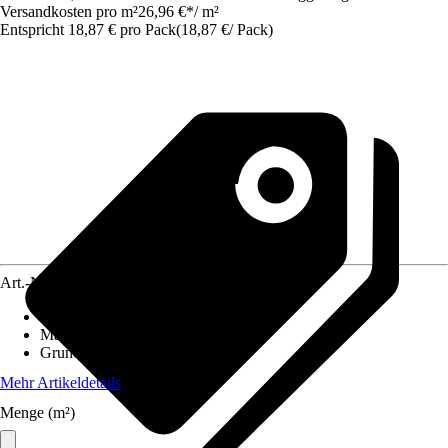
Versandkosten pro m²
26,96 €
*
/
m²
Entspricht 18,87 € pro Pack
(
18,87 €
/
Pack
)
Art.-Nr.
3884242
Fliesenoberfläche
:
Glänzend
Material
:
Steinzeug
Grundfarbe
:
Blau
Mehr Artikeldetails
Menge (m²)