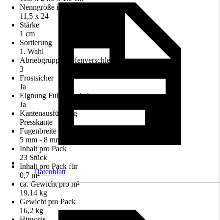
Nenngröße in cm
11,5 x 24
Stärke
1 cm
Sortierung
1. Wahl
Abriebgruppe/Tiefenverschleiß
3
Frostsicher
Ja
Eignung Fußbodenheizung
Ja
Kantenausführung
Presskante
Fugenbreite
5 mm - 8 mm
Inhalt pro Pack
23 Stück
Inhalt pro Pack für
Datenblatt
0,7 m²
ca. Gewicht pro m²
19,14 kg
Gewicht pro Pack
16,2 kg
Hinweis