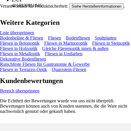
EAN
4016320911045
Verantwortlich für Produktsicherheit:
.
Siehe Herstellerinformationen
Weitere Kategorien
Liste überspringen
Bodenbeläge & Fliesen
Fliesen
Bodenfliesen
Spaltplatten
Fliesen in Betonoptik
Fliesen in Marmoroptik
Fliesen in Steinoptik
Fliesen in Holzoptik
Gleiche Fliesenoptik innen & außen
Fliesen in Metalloptik
Fliesen in Unifarben
Dekorative Bodenfliesen
Rutschfeste Fliesen für Gastronomie & Gewerbe
Fliesen in Terrazzo-Optik
Quarzstein-Fliesen
Kundenbewertungen
Bereich überspringen
Die Echtheit der Bewertungen wurde von uns nicht überprüft.
Bewertungen können auch von Kunden stammen, die die Ware nicht
nachweislich genutzt oder gekauft haben.