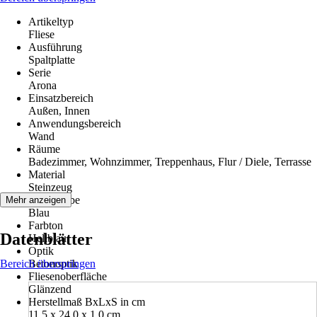
Artikeltyp
Fliese
Ausführung
Spaltplatte
Serie
Arona
Einsatzbereich
Außen, Innen
Anwendungsbereich
Wand
Räume
Badezimmer, Wohnzimmer, Treppenhaus, Flur / Diele, Terrasse
Material
Steinzeug
Grundfarbe
Mehr anzeigen
Blau
Farbton
Datenblätter
Hellblau
Optik
Bereich überspringen
Betonoptik
Fliesenoberfläche
Glänzend
Herstellmaß BxLxS in cm
11.5 x 24.0 x 1.0 cm