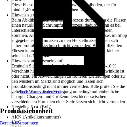
Diese Fliese wird nur auf dem Schwimmbadboden, der für
mind. 1,40 m Wassertiefe vorgesehen ist.
Hinweis zu den Maßangaben
Beim Abkühlen nach dem Brennprozess durchlaufen die Fliesen
einen natürlichen Schrumpfungsprozess, dadurch kann es bei
unterschiedlichen Produktionen zu Größenunterschieden
kommen. Abweichungen von den auf dem Karton bzw. im Shop
angegebenen Nennmaßen zu den Herstellmaßen lassen sich
daher produktionstechnisch nicht vermeiden. Bei rektifizierten
Fliesen kann das Maß, abhängig vom Ausgangsmaß, kleiner
sein als das Nennmaß.
Hinweis zum Flieseneinkauf
Ermitteln Sie die zu belegende Fläche und rechnen 5-10 %
Verschnitt hinzu, abhängig davon ob der Raum rechtwinklig ist
oder nicht. Farbabweichungen zu früheren Lieferungen oder zu
den Mustern im Markt sind möglich und lassen sich
produktionsbedingt nicht immer vermeiden. Bitte prüfen Sie die
gelieferte Ware vor der Verlegung unbedingt auf einheitliche
Technisches Datenblatt
Charge. Chargen- und Größenunterschiede zwischen
verschiedenen Formaten einer Serie lassen sich nicht vermeiden
Herstellmaß ca. (BxL)
Produktsicherheit
11.5 cm x 24.0 cm
AKN (Artikelkurznummer)
131G
Bereich überspringen