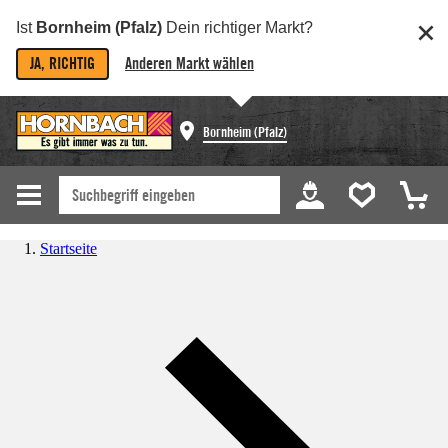
Ist
Bornheim (Pfalz)
Dein richtiger Markt?
JA, RICHTIG
Anderen Markt wählen
Bornheim (Pfalz)
Startseite