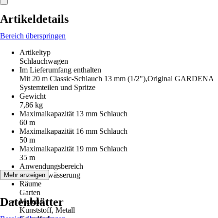
Artikeldetails
Bereich überspringen
Artikeltyp
Schlauchwagen
Im Lieferumfang enthalten
Mit 20 m Classic-Schlauch 13 mm (1/2"),Original GARDENA
Systemteilen und Spritze
Gewicht
7,86 kg
Maximalkapazität 13 mm Schlauch
60 m
Maximalkapazität 16 mm Schlauch
50 m
Maximalkapazität 19 mm Schlauch
35 m
Anwendungsbereich
Gartenbewässerung
Mehr anzeigen
Räume
Garten
Datenblätter
Material
Kunststoff, Metall