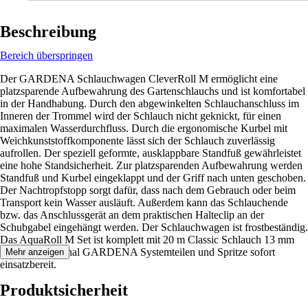
Beschreibung
Bereich überspringen
Der GARDENA Schlauchwagen CleverRoll M ermöglicht eine
platzsparende Aufbewahrung des Gartenschlauchs und ist komfortabel
in der Handhabung. Durch den abgewinkelten Schlauchanschluss im
Inneren der Trommel wird der Schlauch nicht geknickt, für einen
maximalen Wasserdurchfluss. Durch die ergonomische Kurbel mit
Weichkunststoffkomponente lässt sich der Schlauch zuverlässig
aufrollen. Der speziell geformte, ausklappbare Standfuß gewährleistet
eine hohe Standsicherheit. Zur platzsparenden Aufbewahrung werden
Standfuß und Kurbel eingeklappt und der Griff nach unten geschoben.
Der Nachtropfstopp sorgt dafür, dass nach dem Gebrauch oder beim
Transport kein Wasser ausläuft. Außerdem kann das Schlauchende
bzw. das Anschlussgerät an dem praktischen Halteclip an der
Schubgabel eingehängt werden. Der Schlauchwagen ist frostbeständig.
Das AquaRoll M Set ist komplett mit 20 m Classic Schlauch 13 mm
(1/2'') mit Original GARDENA Systemteilen und Spritze sofort
Mehr anzeigen
einsatzbereit.
Produktsicherheit