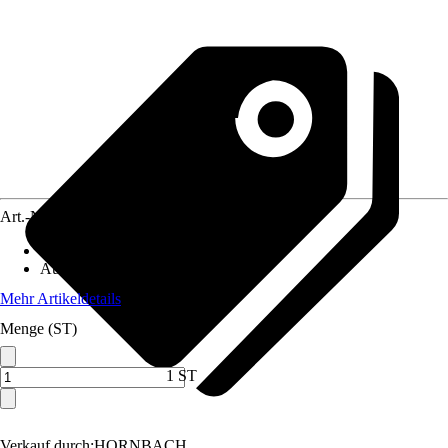
Art.-Nr.
6557390
Material
:
Kunststoff, Metall
Automatische Aufrollfunktion
:
Nein
Mehr Artikeldetails
Menge (ST)
1 ST
Verkauf durch:
HORNBACH