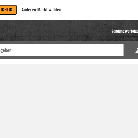
RICHTIG
Anderen Markt wählen
Sendungsverfolg