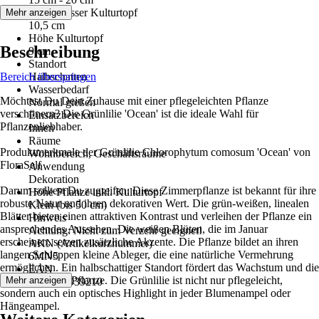
Durchmesser Kulturtopf
Mehr anzeigen
10,5 cm
Höhe Kulturtopf
Beschreibung
9 cm
Standort
Bereich überspringen
Halbschatten
Wasserbedarf
Möchtest Du Dein Zuhause mit einer pflegeleichten Pflanze
Normal gießen
verschönern? Die Grünlilie 'Ocean' ist die ideale Wahl für
Einsatzbereich
Pflanzenliebhaber.
Innen
Räume
Produktmerkmale der Grünlilie Chlorophytum comosum 'Ocean' von
Wohnbereich, Geschäftsräume
FloraSelf
Anwendung
Dekoration
Darum solltest Du zugreifen: Diese Zimmerpflanze ist bekannt für ihre
Höhe Pflanze inkl. Kulturtopf
robuste Natur und ihren dekorativen Wert. Die grün-weißen, linealen
Klein (bis 50 cm)
Blätter bieten einen attraktiven Kontrast und verleihen der Pflanze ein
Hinweis
ansprechendes Aussehen. Die weißen Blüten, die im Januar
Achtung: Nicht zum Verzehr geeignet!
erscheinen, setzen zusätzliche Akzente. Die Pflanze bildet an ihren
AKN (Artikelkurznummer)
langen Schleppen kleine Ableger, die eine natürliche Vermehrung
6MN5
ermöglichen. Ein halbschattiger Standort fördert das Wachstum und die
EAN
Gesundheit der Pflanze. Die Grünlilie ist nicht nur pflegeleicht,
Mehr anzeigen
2007005939210
sondern auch ein optisches Highlight in jeder Blumenampel oder
Hängeampel.