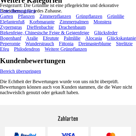
Weitere Kategorien
Festgezurrt: Die Grünlilie ist eine pflegeleichte und dekorative
Bereicherung für jedes Zuhause.
Liste überspringen
Garten
Pflanzen
Zimmerpflanzen
Grünpflanzen
Grünlilie
Elefantenfuß
Korbmarante
Zimmerpalmen
Monstera
Zyperngras
Dieffenbachie
Drachenbaum
Birkenfeige, Chinesische Feige & Geigenfeige
Glücksfeder
Bogenhanf
Aralie
Efeutute
Palmlilie
Alocasia
Glückskastanie
Peperomie
Wunderstrauch
Fittonia
Dreimasterblume
Strelitzie
Efeu
Philodendron
Weitere Grünpflanzen
Kundenbewertungen
Bereich überspringen
Die Echtheit der Bewertungen wurde von uns nicht überprüft.
Bewertungen können auch von Kunden stammen, die die Ware nicht
nachweislich genutzt oder gekauft haben.
Zahlarten