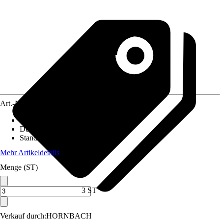
Art.-Nr.
6186226
Höhe inkl. Kulturtopf
:
15 cm - 20 cm
Durchmesser Kulturtopf
:
10,5 cm
Standort
:
Halbschatten
Mehr Artikeldetails
Menge (ST)
3 ST
Verkauf durch:
HORNBACH