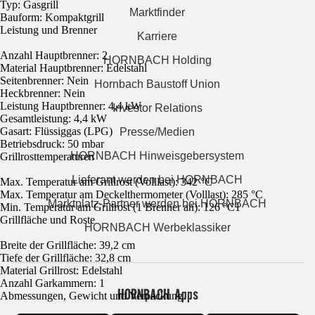
Typ: Gasgrill
Marktfinder
Bauform: Kompaktgrill
Leistung und Brenner
Karriere
Anzahl Hauptbrenner: 2
HORNBACH Holding
Material Hauptbrenner: Edelstahl
Seitenbrenner: Nein
Hornbach Baustoff Union
Heckbrenner: Nein
Leistung Hauptbrenner: 4,4 kW
Investor Relations
Gesamtleistung: 4,4 kW
Gasart: Flüssiggas (LPG)
Presse/Medien
Betriebsdruck: 50 mbar
HORNBACH Hinweisgebersystem
Grillrosttemperaturen
Lieferant werden bei HORNBACH
Max. Temperatur am Grillrost (Volllast): 342 °C
Max. Temperatur am Deckelthermometer (Volllast): 285 °C
Marktplatz-Partner werden bei HORNBACH
Min. Temperatur am Grillrost (1 Brenner an): 126 °C1
Grillfläche und Roste
HORNBACH Werbeklassiker
Breite der Grillfläche: 39,2 cm
Tiefe der Grillfläche: 32,8 cm
Material Grillrost: Edelstahl
Anzahl Garkammern: 1
HORNBACH Apps
Abmessungen, Gewicht und Verpackung