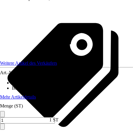
Weitere Artikel des Verkäufers
Art.-Nr.
12508133
Grillmethode
:
Gas
Brenneranzahl
:
2 Brenner
Mehr Artikeldetails
Menge (ST)
1 ST