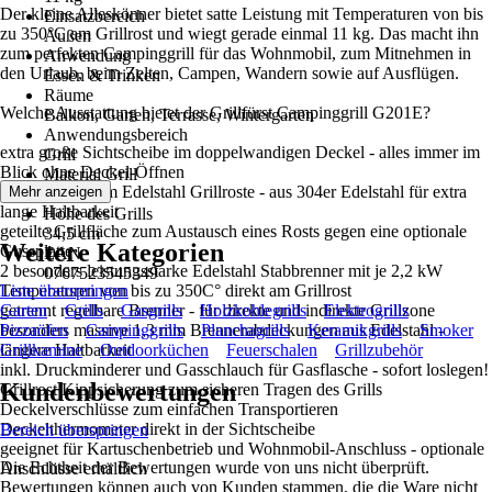
Der kleine Alleskönner bietet satte Leistung mit Temperaturen von bis
Einsatzbereich
zu 350°C am Grillrost und wiegt gerade einmal 11 kg. Das macht ihn
Außen
zum perfekten Campinggrill für das Wohnmobil, zum Mitnehmen in
Anwendung
den Urlaub, beim Zelten, Campen, Wandern sowie auf Ausflügen.
Essen & Trinken
Räume
Welche Ausstattung bietet der Grillfürst Campinggrill G201E?
Balkon, Garten, Terrasse, Wintergarten
Anwendungsbereich
extra große Sichtscheibe im doppelwandigen Deckel - alles immer im
Grill
Blick ohne Deckel-Öffnen
Material Grill
sehr starke 6 mm Edelstahl Grillroste - aus 304er Edelstahl für extra
Mehr anzeigen
Edelstahl
lange Haltbarkeit
Höhe des Grills
geteilte Grillfläche zum Austausch eines Rosts gegen eine optionale
34,5 cm
Weitere Kategorien
Gussplatte
EAN
2 besonders leistungsstarke Edelstahl Stabbrenner mit je 2,2 kW
0767523545349
Temperaturen von bis zu 350C° direkt am Grillrost
Liste überspringen
getrennt regelbare Brenner - für direkte und indirekte Grillzone
Garten
Grills
Gasgrills
Holzkohlegrills
Elektrogrills
besonders massive 1,3 mm Brennerabdeckungen aus Edelstahl -
Pizzaöfen
Campinggrills
Planchagrills
Keramikgrills
Smoker
längere Haltbarkeit
Grillkamine
Outdoorküchen
Feuerschalen
Grillzubehör
inkl. Druckminderer und Gasschlauch für Gasflasche - sofort loslegen!
Kundenbewertungen
Grillrost Kippsicherung zum sicheren Tragen des Grills
Deckelverschlüsse zum einfachen Transportieren
Deckelthermometer direkt in der Sichtscheibe
Bereich überspringen
geeignet für Kartuschenbetrieb und Wohnmobil-Anschluss - optionale
Die Echtheit der Bewertungen wurde von uns nicht überprüft.
Anschlüsse erhältlich
Bewertungen können auch von Kunden stammen, die die Ware nicht