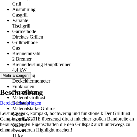
Grill
Ausführung
Gasgrill
Variante
Tischgrill
Garmethode
Direktes Grillen
Grillmethode
Gas
Brenneranzahl
2 Brenner
Brennerleistung Hauptbrenner
4,4 kW
Ausstattung
Mehr anzeigen
Deckelthermometer
Funktionen
Beschreibung
Piezozündung
Material Grillrost
Bereich überspringen
Edelstahl
Materialstärke Grillrost
Leistungsstark, kompakt, hochwertig und funktionell: Der Grillfürst
6 mm
Campinggrill G201E überzeugt direkt mit einer großen Bandbreite an
Grillfläche
herausragenden Eigenschaften die den Grillspaß auch unterwegs zu
0,13 m²
einem besonderen Highlight machen!
Gewicht
11 kg