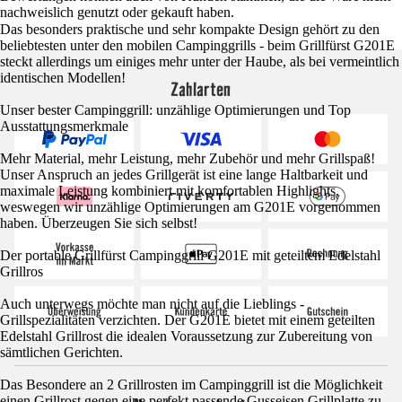
nachweislich genutzt oder gekauft haben.
Das besonders praktische und sehr kompakte Design gehört zu den
beliebtesten unter den mobilen Campinggrills - beim Grillfürst G201E
steckt allerdings um einiges mehr unter der Haube, als bei vermeintlich
identischen Modellen!
Zahlarten
Unser bester Campinggrill: unzählige Optimierungen und Top
Ausstattungsmerkmale
Mehr Material, mehr Leistung, mehr Zubehör und mehr Grillspaß!
Unser Anspruch an jedes Grillgerät ist eine lange Haltbarkeit und
maximale Leistung kombiniert mit komfortablen Highlights,
weswegen wir unzählige Optimierungen am G201E vorgenommen
haben. Überzeugen Sie sich selbst!
Der portable Grillfürst Campinggrill G201E mit geteiltem Edelstahl
Grillros
Auch unterwegs möchte man nicht auf die Lieblings -
Grillspezialitäten verzichten. Der G201E bietet mit einem geteilten
Edelstahl Grillrost die idealen Voraussetzung zur Zubereitung von
sämtlichen Gerichten.
Das Besondere an 2 Grillrosten im Campinggrill ist die Möglichkeit
einen Grillrost gegen eine perfekt passende Gusseisen Grillplatte zu