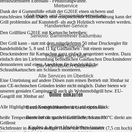
herausziehbaren Edelstahl - Fettauffangwanne.
Mietservice
Dank der 4 Gummifüße erhält der G201E einen sicheren und
Anhänger- und Transportervermietung
rutschfesten Stand. Durch eine entsprechende Hitzeisolierung kann der
Grill problemlos auf Kunststoff- als auch Holztisch verwendet werden.
Handwerker-Service
Den Grillfürst G201E mit Kartusche betreiben:
Seniovo: Barrierefreier Badumbau
Der Grill kann - statt mit dem mitgelieferten 50 mbar Druckregler für
Farbmischservice
handelsübliche 5, 8 und 11 kg Gasflaschen - mit einem neuen
Druckminderer für Kartuschen ganz einfach umgerüstet werden. Dazu
Produkte nach Maß
einfach den im Lieferumfang befindlichen Gasflaschen Druckminderer
demontieren und einen Anschluss für handelsübliche
Der HORNBACH Gutschein
Schraubkartuschen am Schlauch montieren.
Alle Services im Überblick
Eine Umrüstung auf andere Düsen zum reinen Betrieb mit 30mbar ist
aus CE-technischen Gründen leider nicht möglich. Daher bieten wir
unseren genialen Campinggrill auch als Wohnmobilgrill bzw. EU-
Online einkaufen
Gasgrill mit 30mbar an!
Alle Highlights und Konstruktionsfeatures auf einen Blick:
Bestellmöglichkeiten & Lieferoptionen
heiße Temperaturen auf der ganzen Grillfläche, bis zu 350°C direkt am
Bestellen & nach Hause liefern lassen
Grillrost
Kaufen & in den Markt liefern lassen
Sichtfenster in doppelwandiger Haube mit Thermometer (7,5 cm hoch)