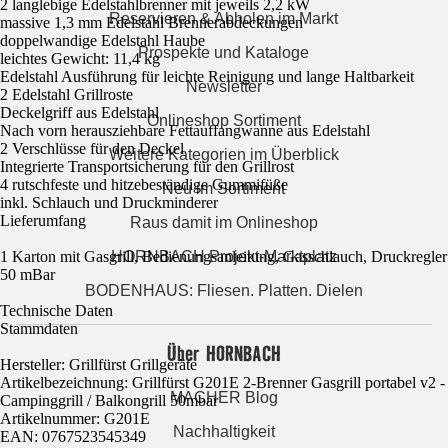
2 langlebige Edelstahlbrenner mit jeweils 2,2 kW
Reservieren & Abholen im Markt
massive 1,3 mm Edelstahl Brennerabdeckungen
doppelwandige Edelstahl Haube
Prospekte und Kataloge
leichtes Gewicht: 11,4 kg
Edelstahl Ausführung für leichte Reinigung und lange Haltbarkeit
Newsletter
2 Edelstahl Grillroste
Deckelgriff aus Edelstahl
Onlineshop Sortiment
Nach vorn herausziehbare Fettauffangwanne aus Edelstahl
2 Verschlüsse für den Deckel
Weitere Kategorien im Überblick
Integrierte Transportsicherung für den Grillrost
4 rutschfeste und hitzebeständige Gummifüße
Neu im Sortiment
inkl. Schlauch und Druckminderer
Lieferumfang
Raus damit im Onlineshop
1 Karton mit Gasgrill, Bedienungsanleitung, Gasschlauch, Druckregler
HORNBACH Projekt-Marktplatz
50 mBar
BODENHAUS: Fliesen. Platten. Dielen
Technische Daten
Stammdaten
Über HORNBACH
Hersteller: Grillfürst Grillgeräte
Artikelbezeichnung: Grillfürst G201E 2-Brenner Gasgrill portabel v2 -
MACHER Blog
Campinggrill / Balkongrill 50mbar
Artikelnummer: G201E
Nachhaltigkeit
EAN: 0767523545349