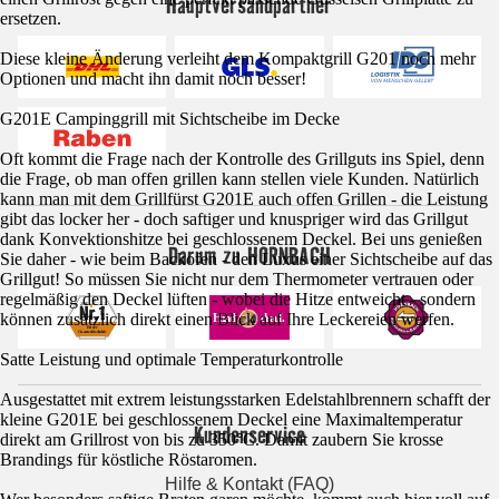
Hauptversandpartner
ersetzen.
Diese kleine Änderung verleiht dem Kompaktgrill G201 noch mehr
Optionen und macht ihn damit noch besser!
G201E Campinggrill mit Sichtscheibe im Decke
Oft kommt die Frage nach der Kontrolle des Grillguts ins Spiel, denn
die Frage, ob man offen grillen kann stellen viele Kunden. Natürlich
kann man mit dem Grillfürst G201E auch offen Grillen - die Leistung
gibt das locker her - doch saftiger und knuspriger wird das Grillgut
dank Konvektionshitze bei geschlossenem Deckel. Bei uns genießen
Darum zu HORNBACH
Sie daher - wie beim Backofen - den Luxus einer Sichtscheibe auf das
Grillgut! So müssen Sie nicht nur dem Thermometer vertrauen oder
regelmäßig den Deckel lüften - wobei die Hitze entweicht - sondern
können zusätzlich direkt einen Blick auf Ihre Leckereien werfen.
Satte Leistung und optimale Temperaturkontrolle
Ausgestattet mit extrem leistungsstarken Edelstahlbrennern schafft der
kleine G201E bei geschlossenem Deckel eine Maximaltemperatur
Kundenservice
direkt am Grillrost von bis zu 350°C. Damit zaubern Sie krosse
Brandings für köstliche Röstaromen.
Hilfe & Kontakt (FAQ)