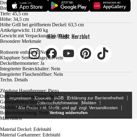
Deckelhöhe: 13 cm
Breite: 45,5 cm
Tiefe: 45,5 cm
Höhe: 34,5 cm
Höhe Grill bei geöffnetem Deckel: 63,5 cm
Artikelgewicht: 11,00 kg
Hier fließt Herzblut
Gewicht mit Verpackung: 16,00 kg
Besondere Merkmale
Rotisserie enthalten: Nein
Klappbare Seitenablage(n): Nein
Deckelthermometer: Ja
Integrierter Besteckhalter: Nein
Integrierter Flaschenöffner: Nein
Techn. Details
Zündung Hauptbrenner: Piezo
Drehregler Beleuchtung: Nein
Impressum
Cookies
AGB
Erklärung zur Barrierefreiheit
Garraumbeleuchtung: Nein
Datenschutzhinweise
Melden
Steckdose erforderlich: Nein
* Alle Preise inkl. MwSt. und ggf. zzgl. Versandkosten
Bodenbeleuchtung: Nein
Vertrag widerrufen
Materialien
Material Deckel: Edelstahl
Material Garkammer: Edelstahl