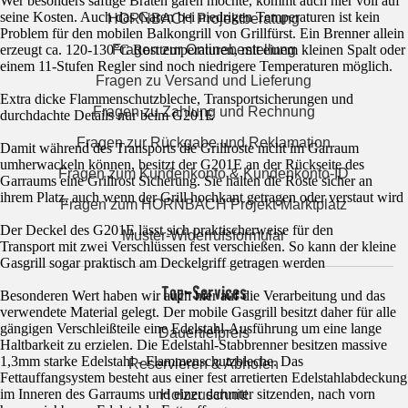
Wer besonders saftige Braten garen möchte, kommt auch hier voll auf
seine Kosten. Auch das Garen bei niedrigen Temperaturen ist kein
HORNBACH Projektberatung
Problem für den mobilen Balkongrill von Grillfürst. Ein Brenner allein
erzeugt ca. 120-130°C Rosttemperaturen, mit einem kleinen Spalt oder
Fragen zur Onlinebestellung
einem 11-Stufen Regler sind noch niedrigere Temperaturen möglich.
Fragen zu Versand und Lieferung
Extra dicke Flammenschutzbleche, Transportsicherungen und
Fragen zu Zahlung und Rechnung
durchdachte Details nur beim G201E
Fragen zur Rückgabe und Reklamation
Damit während des Transports die Grillroste nicht im Garraum
umherwackeln können, besitzt der G201E an der Rückseite des
Fragen zum Kundenkonto & Kundenkonto-ID
Garraums eine Grillrost Sicherung. Sie halten die Roste sicher an
ihrem Platz, auch wenn der Grill hochkant getragen oder verstaut wird
Fragen zum HORNBACH Projekt-Marktplatz
Der Deckel des G201E lässt sich praktischerweise für den
Muster-Widerrufsformular
Transport mit zwei Verschlüssen fest verschießen. So kann der kleine
Gasgrill sogar praktisch am Deckelgriff getragen werden
Top-Services
Besonderen Wert haben wir auch hier auf die Verarbeitung und das
verwendete Material gelegt. Der mobile Gasgrill besitzt daher für alle
gängigen Verschleißteile eine Edelstahl-Ausführung um eine lange
Dauertiefpreis
Haltbarkeit zu erzielen. Die Edelstahl-Stabbrenner besitzen massive
1,3mm starke Edelstahl - Flammenschutzbleche. Das
Reservieren & Abholen
Fettauffangsystem besteht aus einer fest arretierten Edelstahlabdeckung
im Inneren des Garraums und einer darunter sitzenden, nach vorn
Holzzuschnitt