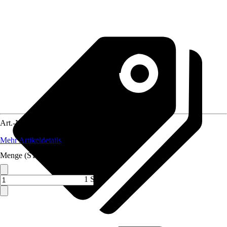
Art.-Nr.
8538097
Mehr Artikeldetails
Menge (ST)
1 ST