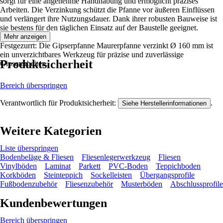
sorgt für eine angenehme Handhabung und ermöglicht präzises
Arbeiten. Die Verzinkung schützt die Pfanne vor äußeren Einflüssen
und verlängert ihre Nutzungsdauer. Dank ihrer robusten Bauweise ist
sie bestens für den täglichen Einsatz auf der Baustelle geeignet.
Mehr anzeigen
Festgezurrt: Die Gipserpfanne Maurerpfanne verzinkt Ø 160 mm ist
ein unverzichtbares Werkzeug für präzise und zuverlässige
Produktsicherheit
Gipserarbeiten.
Bereich überspringen
Verantwortlich für Produktsicherheit:
.
Siehe Herstellerinformationen
Weitere Kategorien
Liste überspringen
Bodenbeläge & Fliesen
Fliesenlegerwerkzeug
Fliesen
Vinylböden
Laminat
Parkett
PVC-Boden
Teppichboden
Korkböden
Steinteppich
Sockelleisten
Übergangsprofile
Fußbodenzubehör
Fliesenzubehör
Musterböden
Abschlussprofile
Kundenbewertungen
Bereich überspringen