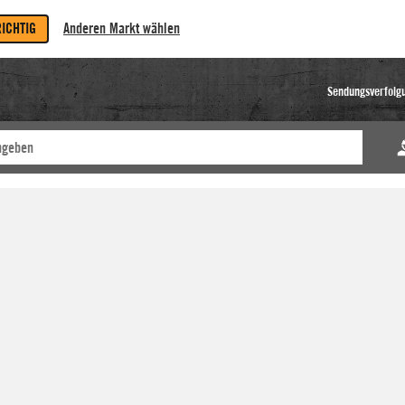
RICHTIG
Anderen Markt wählen
Sendungsverfolg