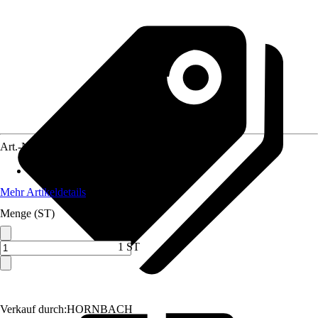
Art.-Nr.
8431832
Anwendungsbereich
:
WC-Sitz
Mehr Artikeldetails
Menge (ST)
1 ST
Verkauf durch:
HORNBACH