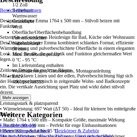
1/2 Zoll
Bereich überspringen
Betriebsart
Warmwasser
Designheizkörper Emma 1764 x 500 mm – Stilvoll heizen mit
Grundfarbe
Funktion
Weiß
Oberfläche/Oberflächenbehandlung
Setzen Sie auf modernes Heizdesign für Bad, Küche oder Wohnraum:
Pulverbeschichtet
Der Designheizkörper Emma kombiniert schlankes Format, effiziente
Nabenabstand
Wärmeleistung und pulverbeschichtete Oberfläche in einem eleganten
50 mm
Look. Ideal für alle, die auf Optik und Funktion gleichermaßen Wert
Max. Betriebstemperatur
legen.
0 °C - 95 °C
Im Lieferumfang enthalten
Zeitloses Design für moderne Räume
Wandhalterungen, Garantiepass, Montageanleitung
Mit seinen klaren Linien und der edlen, Pulverbeschichtung fügt sich
EAN
der Heizkörper harmonisch in zeitgemäße Wohn- und Badkonzepte
4061164988555
ein. Die vertikale Ausrichtung spart Platz und wirkt dabei stilvoll
dezent.
Mehr anzeigen
Leistungsstark & platzsparend
• Wärmeleistung: 697 Watt (ΔT 50) – Ideal für kleinere bis mittelgroße
Weitere Kategorien
Räume
• Maße: 1764 x 500 mm – Kompakte Größe, maximale Wirkung
• Bautiefe: 90–100 mm – Perfekt für enge Einbausituationen
Liste überspringen
• Betriebstemperatur bis 95 °C
Heizen, Klima & Lüftung
Heizkörper & Zubehör
Mit dem Mittelanschluss (½ Zoll unten) lässt sich der Heizkörper
Designheizkörper
Flachheizkörper
Heizkörperzubehör