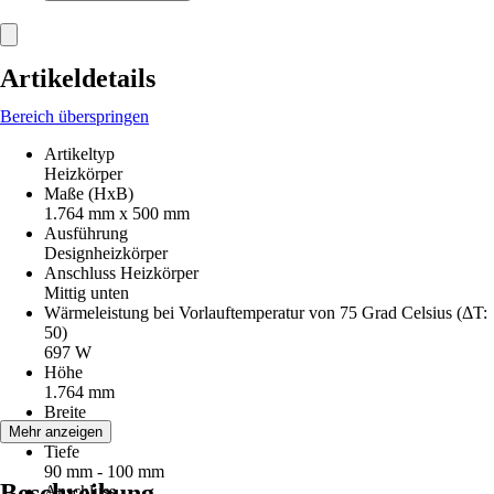
Artikeldetails
Bereich überspringen
Artikeltyp
Heizkörper
Maße (HxB)
1.764 mm x 500 mm
Ausführung
Designheizkörper
Anschluss Heizkörper
Mittig unten
Wärmeleistung bei Vorlauftemperatur von 75 Grad Celsius (ΔT:
50)
697 W
Höhe
1.764 mm
Breite
500 mm
Mehr anzeigen
Tiefe
90 mm - 100 mm
Beschreibung
Anschluss