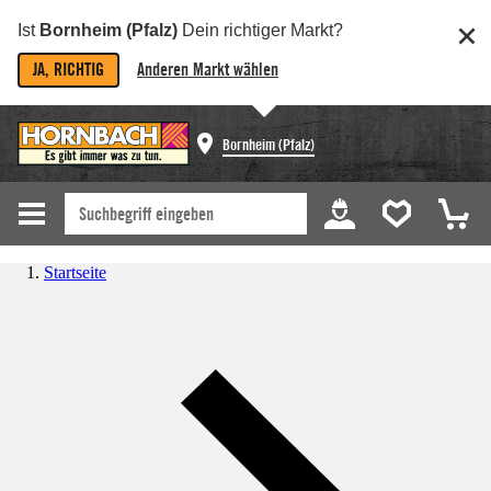
Ist
Bornheim (Pfalz)
Dein richtiger Markt?
JA, RICHTIG
Anderen Markt wählen
Bornheim (Pfalz)
Startseite