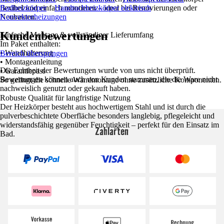
flexibel und einfach montieren – ideal bei Renovierungen oder
Badheizkörper
Handtuchheizkörper elektrisch
Neubauten.
Konvektorheizungen
Kundenbewertungen
Einfache Montage & vollständiger Lieferumfang
Im Paket enthalten:
• Wandhalterung
Bereich überspringen
• Montageanleitung
Die Echtheit der Bewertungen wurde von uns nicht überprüft.
• Garantiepass
Bewertungen können auch von Kunden stammen, die die Ware nicht
So gelingt die schnelle Wandmontage ohne zusätzliche Komponenten.
nachweislich genutzt oder gekauft haben.
Robuste Qualität für langfristige Nutzung
Der Heizkörper besteht aus hochwertigem Stahl und ist durch die
pulverbeschichtete Oberfläche besonders langlebig, pflegeleicht und
widerstandsfähig gegenüber Feuchtigkeit – perfekt für den Einsatz im
Zahlarten
Bad.