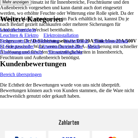
Der Sicherungseinsatz ist für Innenbereiche, Feuchträume und den
Mehr anzeigen
Außenbereich vorgesehen und kann damit auch dort eingesetzt
werden, wo erhöhte Feuchte oder Witterung eine Rolle spielt. Da der
Weitere Kategorien
Artikel im Markt einzeln sowie im Pack erhältlich ist, kannst Du je
nach Bedarf gezielt nachkaufen oder mehrere Sicherungen für
wiederkehrende Wechsel bereithalten.
Liste überspringen
Leuchten & Elektro
Elektroinstallation
Festgezurrt: Der
Sicherungen & Verteilerkästen
D-Sicherungseinsatz DII 20A flink blau 20A/500V
Sicherungen
Sicherungseinsatz
ist eine passende Wahl, wenn Du eine 20-A-Absicherung mit schneller
FI-Schutzschalter
Leitungsschutzschalter
Relais
Auslösung und flexiblen Einsatzmöglichkeiten in Innenbereich,
Überspannungsschutz
Stromstoßschalter
Feuchtraum und Außenbereich benötigst.
Kundenbewertungen
Bereich überspringen
Die Echtheit der Bewertungen wurde von uns nicht überprüft.
Bewertungen können auch von Kunden stammen, die die Ware nicht
nachweislich genutzt oder gekauft haben.
Zahlarten