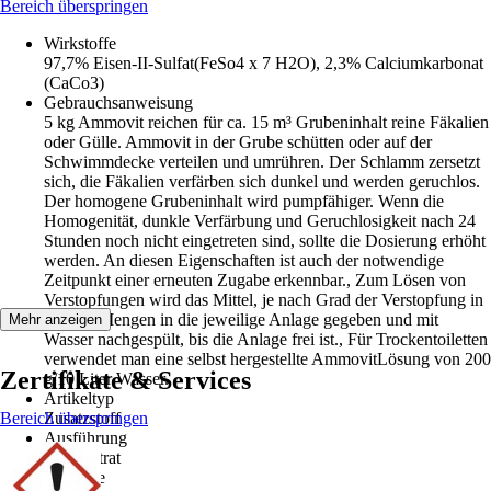
Bereich überspringen
Wirkstoffe
97,7% Eisen-II-Sulfat(FeSo4 x 7 H2O), 2,3% Calciumkarbonat
(CaCo3)
Gebrauchsanweisung
5 kg Ammovit reichen für ca. 15 m³ Grubeninhalt reine Fäkalien
oder Gülle. Ammovit in der Grube schütten oder auf der
Schwimmdecke verteilen und umrühren. Der Schlamm zersetzt
sich, die Fäkalien verfärben sich dunkel und werden geruchlos.
Der homogene Grubeninhalt wird pumpfähiger. Wenn die
Homogenität, dunkle Verfärbung und Geruchlosigkeit nach 24
Stunden noch nicht eingetreten sind, sollte die Dosierung erhöht
werden. An diesen Eigenschaften ist auch der notwendige
Zeitpunkt einer erneuten Zugabe erkennbar., Zum Lösen von
Verstopfungen wird das Mittel, je nach Grad der Verstopfung in
kleinen Mengen in die jeweilige Anlage gegeben und mit
Mehr anzeigen
Wasser nachgespült, bis die Anlage frei ist., Für Trockentoiletten
verwendet man eine selbst hergestellte AmmovitLösung von 200
Zertifikate & Services
g/10 Liter Wasser.
Artikeltyp
Bereich überspringen
Zusatzstoff
Ausführung
Konzentrat
Methode