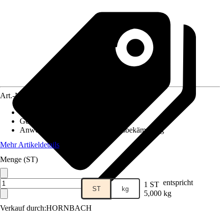
Art.-Nr.
3516969
Ausführung
:
Konzentrat
Geeignet gegen
:
-
Anwendung
:
Haushaltsschädlingsbekämpfung
Mehr Artikeldetails
Menge (ST)
entspricht
1 ST
ST
kg
5,000 kg
Verkauf durch:
HORNBACH