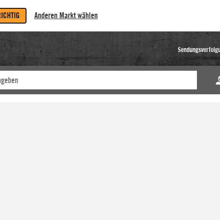
RICHTIG
Anderen Markt wählen
Sendungsverfolg