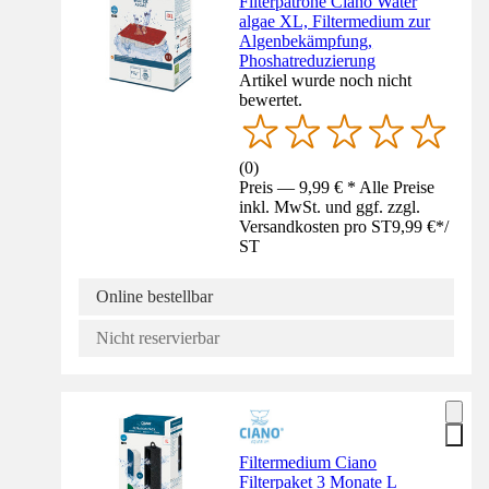
Filterpatrone Ciano Water
algae XL, Filtermedium zur
Algenbekämpfung,
Phoshatreduzierung
Artikel wurde noch nicht
bewertet.
(
0
)
Preis — 9,99 € * Alle Preise
inkl. MwSt. und ggf. zzgl.
Versandkosten pro ST
9,99 €
*
/
ST
Online bestellbar
Nicht reservierbar
Filtermedium Ciano
Filterpaket 3 Monate L