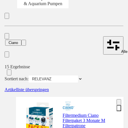
& Aquarium Pumpen
Ciano
Alle
15 Ergebnisse
Sortiert nach:
Artikelliste überspringen
Filtermedium Ciano
Filterpaket 3 Monate M
Filterpatrone