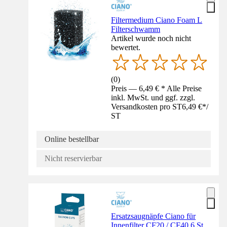
Filtermedium Ciano Foam L
Filterschwamm
Artikel wurde noch nicht
bewertet.
(
0
)
Preis — 6,49 € * Alle Preise
inkl. MwSt. und ggf. zzgl.
Versandkosten pro ST
6,49 €
*
/
ST
Online bestellbar
Nicht reservierbar
Ersatzsaugnäpfe Ciano für
Innenfilter CF20 / CF40 6 St.