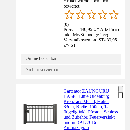
Artikel wurde noch nicht
bewertet.
(
0
)
Preis — 439,95 € * Alle Preise
inkl. MwSt. und ggf. zzgl.
Versandkosten pro ST
439,95
€
*
/
ST
Online bestellbar
Nicht reservierbar
Gartentor ZAUNGURU
BASIC-Linie Oldenburg
Kreuz aus Metall, Höhe:
83cm, Breite: 150cm, 1-
flügelig inkl. Pfosten, Schloss
und Zubehör, Feuerverzinkt
und in RAL 7016
Anthrazitgrau