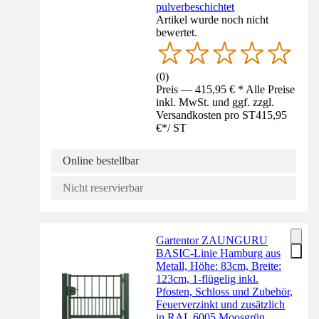
pulverbeschichtet
Artikel wurde noch nicht
bewertet.
(
0
)
Preis — 415,95 € * Alle Preise
inkl. MwSt. und ggf. zzgl.
Versandkosten pro ST
415,95
€
*
/
ST
Online bestellbar
Nicht reservierbar
Gartentor ZAUNGURU
BASIC-Linie Hamburg aus
Metall, Höhe: 83cm, Breite:
123cm, 1-flügelig inkl.
Pfosten, Schloss und Zubehör,
Feuerverzinkt und zusätzlich
in RAL 6005 Moosgrün