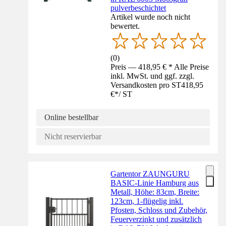
pulverbeschichtet
Artikel wurde noch nicht
bewertet.
(
0
)
Preis — 418,95 € * Alle Preise
inkl. MwSt. und ggf. zzgl.
Versandkosten pro ST
418,95
€
*
/
ST
Online bestellbar
Nicht reservierbar
Gartentor ZAUNGURU
BASIC-Linie Hamburg aus
Metall, Höhe: 83cm, Breite:
123cm, 1-flügelig inkl.
Pfosten, Schloss und Zubehör,
Feuerverzinkt und zusätzlich