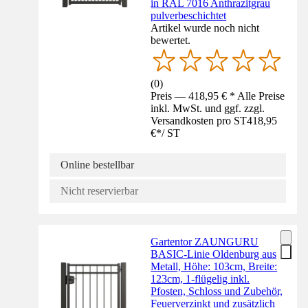
in RAL 7016 Anthrazitgrau
pulverbeschichtet
Artikel wurde noch nicht
bewertet.
(
0
)
Preis — 418,95 € * Alle Preise
inkl. MwSt. und ggf. zzgl.
Versandkosten pro ST
418,95
€
*
/
ST
Online bestellbar
Nicht reservierbar
Gartentor ZAUNGURU
BASIC-Linie Oldenburg aus
Metall, Höhe: 103cm, Breite:
123cm, 1-flügelig inkl.
Pfosten, Schloss und Zubehör,
Feuerverzinkt und zusätzlich