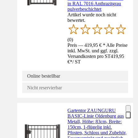
in RAL 7016 Anthrazitgrau
pulverbeschichtet
Artikel wurde noch nicht
bewertet.
(
0
)
Preis — 419,95 € * Alle Preise
inkl. MwSt. und ggf. zzgl.
Versandkosten pro ST
419,95
€
*
/
ST
Online bestellbar
Nicht reservierbar
Gartentor ZAUNGURU
BASIC-Linie Oldenburg aus
Metall, Höhe: 83cm, Breite:
150cm, 1-flügelig inkl.
Pfosten, Schloss und Zubehör,