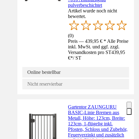
pulverbeschichtet
Artikel wurde noch nicht
bewertet.
(
0
)
Preis — 439,95 € * Alle Preise
inkl. MwSt. und ggf. zzgl.
Versandkosten pro ST
439,95
€
*
/
ST
Online bestellbar
Nicht reservierbar
Gartentor ZAUNGURU
BASIC-Linie Bremen aus
Metall, Höhe: 123cm, Breite:
123cm, 1-flügelig inkl.
Pfosten, Schloss und Zubehör,
Feuerverzinkt und zusätzlich