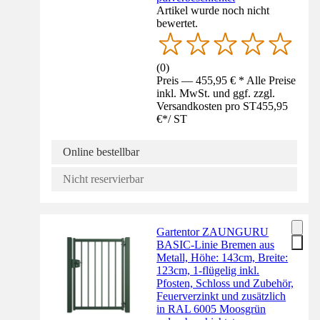
Artikel wurde noch nicht
bewertet.
(
0
)
Preis — 455,95 € * Alle Preise
inkl. MwSt. und ggf. zzgl.
Versandkosten pro ST
455,95
€
*
/
ST
Online bestellbar
Nicht reservierbar
Gartentor ZAUNGURU
BASIC-Linie Bremen aus
Metall, Höhe: 143cm, Breite:
123cm, 1-flügelig inkl.
Pfosten, Schloss und Zubehör,
Feuerverzinkt und zusätzlich
in RAL 6005 Moosgrün