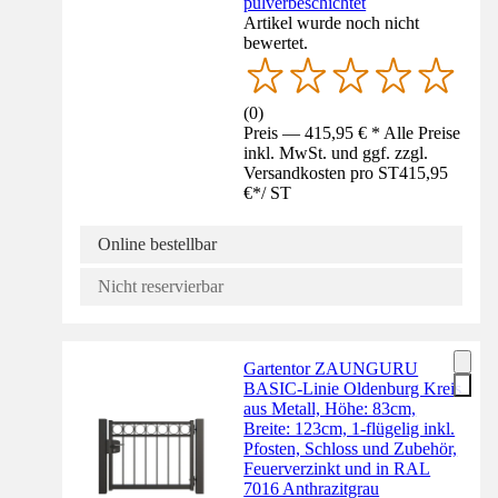
pulverbeschichtet
Artikel wurde noch nicht
bewertet.
(
0
)
Preis — 415,95 € * Alle Preise
inkl. MwSt. und ggf. zzgl.
Versandkosten pro ST
415,95
€
*
/
ST
Online bestellbar
Nicht reservierbar
Gartentor ZAUNGURU
BASIC-Linie Oldenburg Kreis
aus Metall, Höhe: 83cm,
Breite: 123cm, 1-flügelig inkl.
Pfosten, Schloss und Zubehör,
Feuerverzinkt und in RAL
7016 Anthrazitgrau