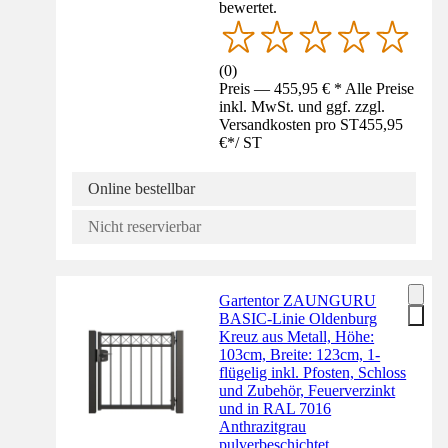
bewertet.
(
0
)
Preis — 455,95 € * Alle Preise
inkl. MwSt. und ggf. zzgl.
Versandkosten pro ST
455,95
€
*
/
ST
Online bestellbar
Nicht reservierbar
Gartentor ZAUNGURU
BASIC-Linie Oldenburg
Kreuz aus Metall, Höhe:
103cm, Breite: 123cm, 1-
flügelig inkl. Pfosten, Schloss
und Zubehör, Feuerverzinkt
und in RAL 7016
Anthrazitgrau
pulverbeschichtet