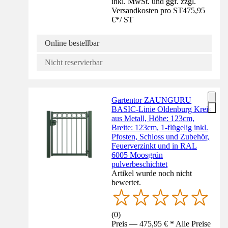
inkl. MwSt. und ggf. zzgl.
Versandkosten pro ST
475,95
€
*
/
ST
Online bestellbar
Nicht reservierbar
Gartentor ZAUNGURU
BASIC-Linie Oldenburg Kreis
aus Metall, Höhe: 123cm,
Breite: 123cm, 1-flügelig inkl.
Pfosten, Schloss und Zubehör,
Feuerverzinkt und in RAL
6005 Moosgrün
pulverbeschichtet
Artikel wurde noch nicht
bewertet.
(
0
)
Preis — 475,95 € * Alle Preise