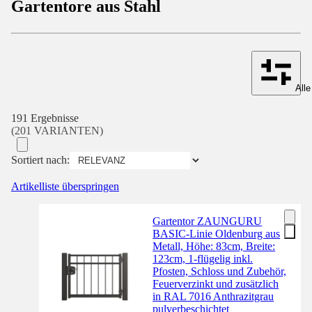
Gartentore aus Stahl
Alle
191 Ergebnisse
(201 VARIANTEN)
Sortiert nach:
Artikelliste überspringen
Gartentor ZAUNGURU
BASIC-Linie Oldenburg aus
Metall, Höhe: 83cm, Breite:
123cm, 1-flügelig inkl.
Pfosten, Schloss und Zubehör,
Feuerverzinkt und zusätzlich
in RAL 7016 Anthrazitgrau
pulverbeschichtet