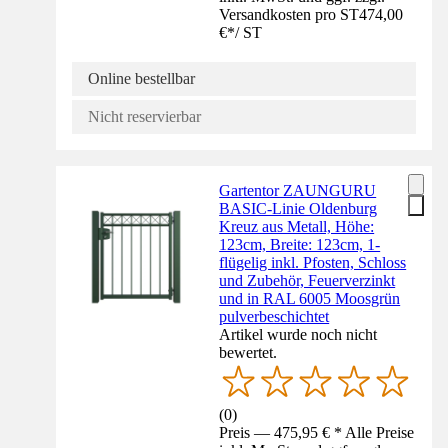
Versandkosten pro ST
474,00
€
*
/
ST
Online bestellbar
Nicht reservierbar
Gartentor ZAUNGURU
BASIC-Linie Oldenburg
Kreuz aus Metall, Höhe:
123cm, Breite: 123cm, 1-
flügelig inkl. Pfosten, Schloss
und Zubehör, Feuerverzinkt
und in RAL 6005 Moosgrün
pulverbeschichtet
Artikel wurde noch nicht
bewertet.
(
0
)
Preis — 475,95 € * Alle Preise