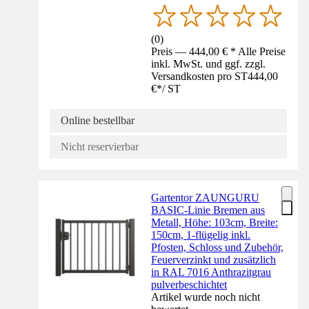
(
0
)
Preis — 444,00 € * Alle Preise
inkl. MwSt. und ggf. zzgl.
Versandkosten pro ST
444,00
€
*
/
ST
Online bestellbar
Nicht reservierbar
Gartentor ZAUNGURU
BASIC-Linie Bremen aus
Metall, Höhe: 103cm, Breite:
150cm, 1-flügelig inkl.
Pfosten, Schloss und Zubehör,
Feuerverzinkt und zusätzlich
in RAL 7016 Anthrazitgrau
pulverbeschichtet
Artikel wurde noch nicht