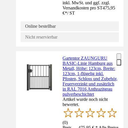
inkl. MwSt. und ggf. zzgl.
Versandkosten pro ST
475,95
€
*
/
ST
Online bestellbar
Nicht reservierbar
Gartentor ZAUNGURU
BASIC-Linie Hamburg aus
Metall, Höhe: 123cm, Breite:
123cm, 1-flügelig inkl.
Pfosten, Schloss und Zubehör,
Feuerverzinkt und zusätzlich
in RAL 7016 Anthrazitgrau
pulverbeschichtet
Artikel wurde noch nicht
bewertet.
(
0
)
Preis — 475,95 € * Alle Preise